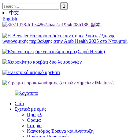
中文
English
Σπίτι
Σχετικά με εμάς
Προφίλ
Οραμα
Ιστορία
Καινοτόμος Έρευνα και Ανάπτυξη
Ποιότητα Παραγωγής