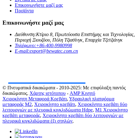
Επικοινωνήστε μαζί μας
Προϊόντα
Επικοινωνήστε μαζί μας
Διεύθυνση:
Κτίριο 8, Πρωτεύουσα Επιστήμης και Τεχνολογίας,
Περιοχή Ξιουζόου, Πόλη Τζιασίνγκ, Επαρχία Τζετζιάνγκ
Τηλέφωνο:
+86-400-9980998
E-mail:
export@bewatec.com.cn
© Πνευματικά δικαιώματα - 2010-2025: Με επιφύλαξη παντός
δικαιώματος.
Χάρτης ιστότοπου
-
AMP Κινητό
Χειροκίνητη Μεταφορά Κρεβάτι
,
Υδραυλική πλατφόρμα
μεταφοράς M2
,
Χειροκίνητο κρεβάτι
,
Χειροκίνητο κρεβάτι δύο
λειτουργιών με πλευρικά κιγκλιδώματα Hdpe
,
M1 Χειροκίνητο
κρεβάτι μεταφοράς
,
Χειροκίνητο κρεβάτι δύο λειτουργιών με
πλευρικά κιγκλιδώματα έξι στηλών
,