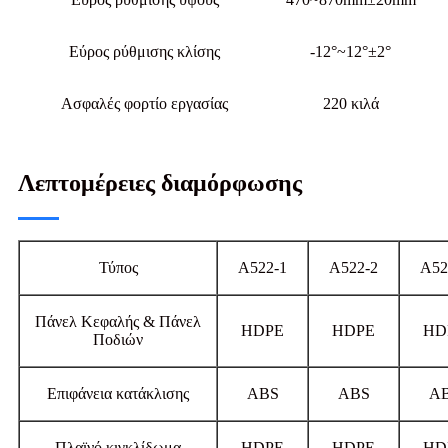
Εύρος ρύθμισης κλίσης
-12°~12°±2°
Ασφαλές φορτίο εργασίας
220 κιλά
Λεπτομέρειες διαμόρφωσης
Τύπος
A522-1
A522-2
A52
Πάνελ Κεφαλής & Πάνελ
HDPE
HDPE
HD
Ποδιών
Επιφάνεια κατάκλισης
ABS
ABS
A
Πλαϊνό κιγκλίδωμα
HDPE
HDPE
HD