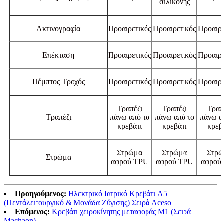
σιλικόνης
Ακτινογραφία
Προαιρετικός
Προαιρετικός
Προαιρ
Επέκταση
Προαιρετικός
Προαιρετικός
Προαιρ
Πέμπτος Τροχός
Προαιρετικός
Προαιρετικός
Προαιρ
Τραπέζι
Τραπέζι
Τρα
Τραπέζι
πάνω από το
πάνω από το
πάνω 
κρεβάτι
κρεβάτι
κρεβ
Στρώμα
Στρώμα
Στρ
Στρώμα
αφρού TPU
αφρού TPU
αφρο
Προηγούμενος:
Ηλεκτρικό Ιατρικό Κρεβάτι A5
(Πεντάλειτουργικό & Μονάδα Ζύγισης) Σειρά Aceso
Επόμενος:
Κρεβάτι χειροκίνητης μεταφοράς M1 (Σειρά
Machaon)