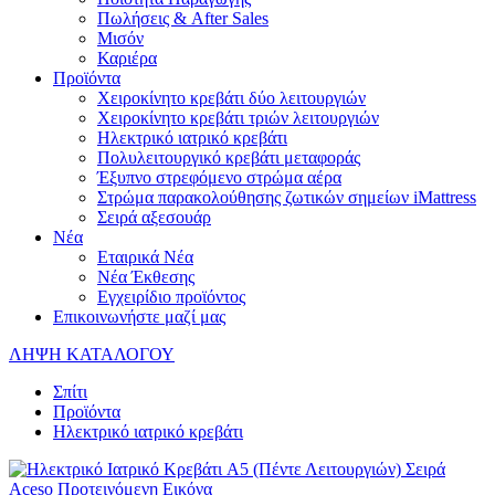
Πωλήσεις & After Sales
Μισόν
Καριέρα
Προϊόντα
Χειροκίνητο κρεβάτι δύο λειτουργιών
Χειροκίνητο κρεβάτι τριών λειτουργιών
Ηλεκτρικό ιατρικό κρεβάτι
Πολυλειτουργικό κρεβάτι μεταφοράς
Έξυπνο στρεφόμενο στρώμα αέρα
Στρώμα παρακολούθησης ζωτικών σημείων iMattress
Σειρά αξεσουάρ
Νέα
Εταιρικά Νέα
Νέα Έκθεσης
Εγχειρίδιο προϊόντος
Επικοινωνήστε μαζί μας
ΛΗΨΗ ΚΑΤΑΛΟΓΟΥ
Σπίτι
Προϊόντα
Ηλεκτρικό ιατρικό κρεβάτι