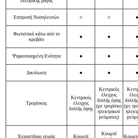
πλευρικής ράγας
Επιτροπή Νοσηλευτών
○
○
Φωτιστικό κάτω από το
●
●
κρεβάτι
Ψηφιοποιημένη Ενότητα
●
●
Δικτύωση
●
●
Κεντρικός
Κεντ
έλεγχος
έλε
Κεντρικός
διπλής όψης
διπλή
Τροχίσκος
έλεγχος
(με τροχίσκο
(με τρ
διπλής όψης
ηλεκτρικού
ηλεκτ
ρεύματος)
ρεύμ
Κουμπί
Χειριστήριο χειρός
Κουμπί
Κουμπ