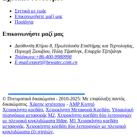
Σχετικά με εμάς
Επικοινωνήστε μαζί μας
Προϊόντα
Επικοινωνήστε μαζί μας
Διεύθυνση:
Κτίριο 8, Πρωτεύουσα Επιστήμης και Τεχνολογίας,
Περιοχή Ξιουζόου, Πόλη Τζιασίνγκ, Επαρχία Τζετζιάνγκ
Τηλέφωνο:
+86-400-9980998
E-mail:
export@bewatec.com.cn
© Πνευματικά δικαιώματα - 2010-2025: Με επιφύλαξη παντός
δικαιώματος.
Χάρτης ιστότοπου
-
AMP Κινητό
Χειροκίνητο κρεβάτι
,
Χειροκίνητη Μεταφορά Κρεβάτι
,
Υδραυλική
πλατφόρμα μεταφοράς M2
,
Χειροκίνητο κρεβάτι δύο λειτουργιών
με πλευρικά κιγκλιδώματα Hdpe
,
M1 Χειροκίνητο κρεβάτι
μεταφοράς
,
Χειροκίνητο κρεβάτι δύο λειτουργιών με πλευρικά
κιγκλιδώματα έξι στηλών
,