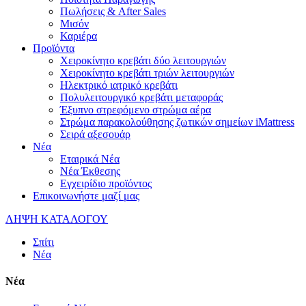
Πωλήσεις & After Sales
Μισόν
Καριέρα
Προϊόντα
Χειροκίνητο κρεβάτι δύο λειτουργιών
Χειροκίνητο κρεβάτι τριών λειτουργιών
Ηλεκτρικό ιατρικό κρεβάτι
Πολυλειτουργικό κρεβάτι μεταφοράς
Έξυπνο στρεφόμενο στρώμα αέρα
Στρώμα παρακολούθησης ζωτικών σημείων iMattress
Σειρά αξεσουάρ
Νέα
Εταιρικά Νέα
Νέα Έκθεσης
Εγχειρίδιο προϊόντος
Επικοινωνήστε μαζί μας
ΛΗΨΗ ΚΑΤΑΛΟΓΟΥ
Σπίτι
Νέα
Νέα