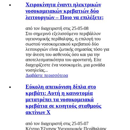
Χειροκίνητα έναντι ηλεκτρικών
νοσοκομειακών κρεβατιών δύο
λειτουργιών – Ποιο να επιλέξετε;
από τον διαχειριστή στις 25-05-08
Στο σημερινό εξελισσόμενο περιβάλλον
υγειονομικής περίθαλψης, η επιλογή του
σωστού νοσοκομειακού κρεβατιού δύο
λειτουργιών είναι ζωτικής σημασίας τόσο για
την άνεση του ασθενούς όσο και για την
αποτελεσματικότητα του φροντιστή. Είτε
διαχειρίζεστε ένα νοσοκομείο, μια μονάδα
νοσηλείας...
Διαβάστε περισσότερα
Εύκολη απεικόνιση δίπλα στο
κρεβάτι: Αυτή η καινοτομία
μετατρέπει τα νοσοκομειακά
κρεβάτια σε κινητούς σταθμούς
ακτίνων Χ
από τον διαχειριστή στις 25-05-07
Κέντρο Έξυπνης Υγειονομικής Περίθαλψης