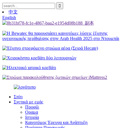
中文
English
Σπίτι
Σχετικά με εμάς
Προφίλ
Οραμα
Ιστορία
Καινοτόμος Έρευνα και Ανάπτυξη
Ποιότητα Παραγωγής