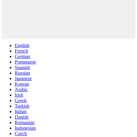
English
French
German
Portuguese
Spanish
Russian
Japanese
Korean
Arabic
Irish
Greek
Turkish
Italian
Danish
Romanian
Indonesian
Czech